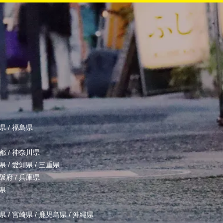
県
/
福島県
都
/
神奈川県
県
/
愛知県
/
三重県
阪府
/
兵庫県
県
県
/
宮崎県
/
鹿児島県
/
沖縄県