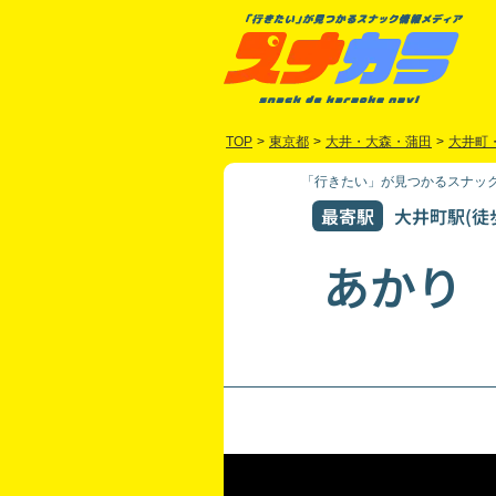
TOP
>
東京都
>
大井・大森・蒲田
>
大井町
「行きたい」が見つかるスナック
最寄駅
大井町駅(徒
あかり