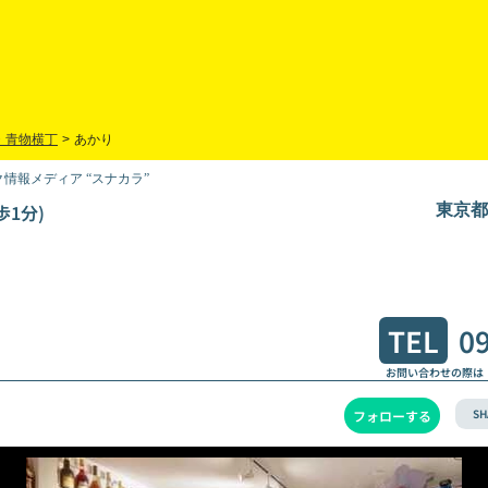
・青物横丁
>
あかり
情報メディア “スナカラ”
歩1分)
東京都品
TEL
0
お問い合わせの際は
SH
フォローする