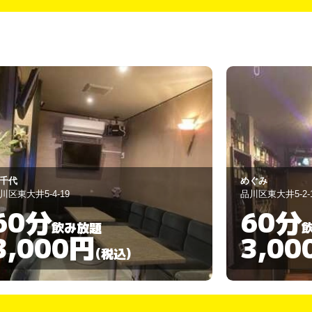
ぐみ
ペンギン村
川区東大井5-2-10
品川区東大井5-2-1
60分
90分
飲み放題
3,000円
3,00
(税込)