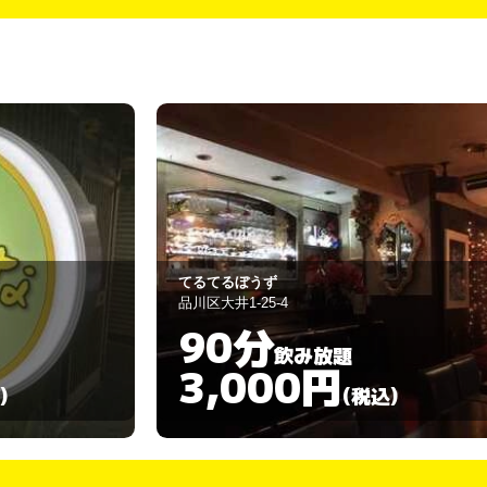
きまぐれ
品川区大井1-48-10
360分
飲み放題
3,000円
)
(税込)