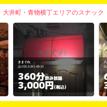
大井町・青物横丁エリアのスナック
八千代
め
品川区東大井5-4-19
品
60分
飲み放題
3,000円
(税込)