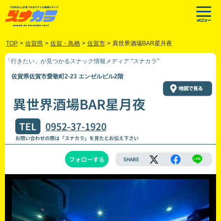
TOP
>
佐賀県
>
佐賀・鳥栖
>
佐賀市
>
異世界酒場BAR星月夜
「行きたい」が見つかるスナック情報メディア “スナカラ”
佐賀県佐賀市愛敬町2-23 エンゼルビル2階
異世界酒場BAR星月夜
TEL
0952-37-1920
お問い合わせの際は「スナカラ」を見たとお伝え下さい
フォローする
SHARE