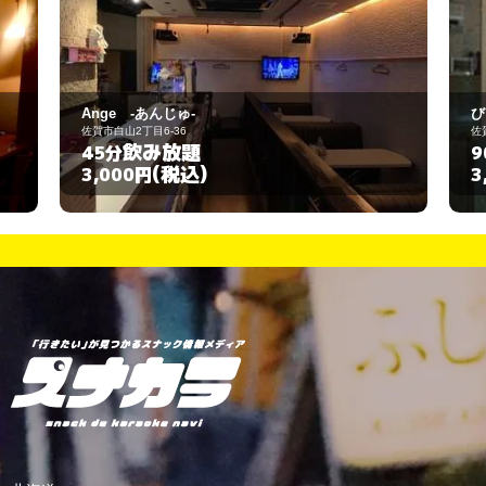
Ange -あんじゅ-
び
佐賀市白山2丁目6-36
佐
飲み放題
45分
9
(税込)
3,000円
3