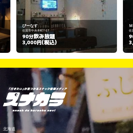
Ｍａｘｉｍｕｍ
7
佐賀市中央本町２－１
放題
飲み放題
90分
税込)
(税込)
3,000円
北海道