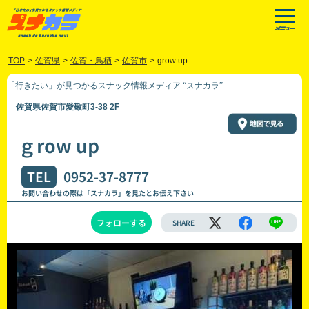
TOP
>
佐賀県
>
佐賀・鳥栖
>
佐賀市
>
grow up
「行きたい」が見つかるスナック情報メディア “スナカラ”
佐賀県佐賀市愛敬町3-38 2F
ｇrow up
TEL
0952-37-8777
お問い合わせの際は「スナカラ」を見たとお伝え下さい
フォローする
SHARE