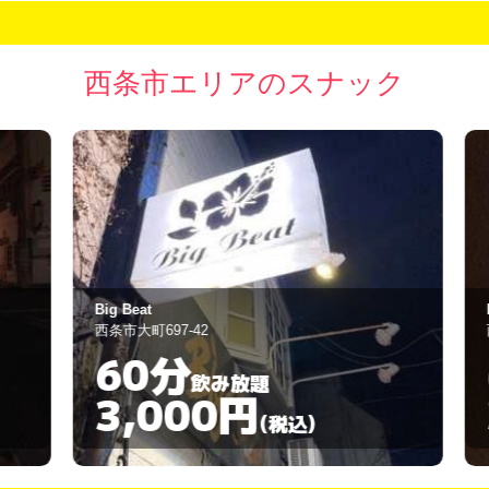
西条市エリアのスナック
Big Beat
L
西条市大町697-42
西
60分
飲み放題
3,000円
(税込)