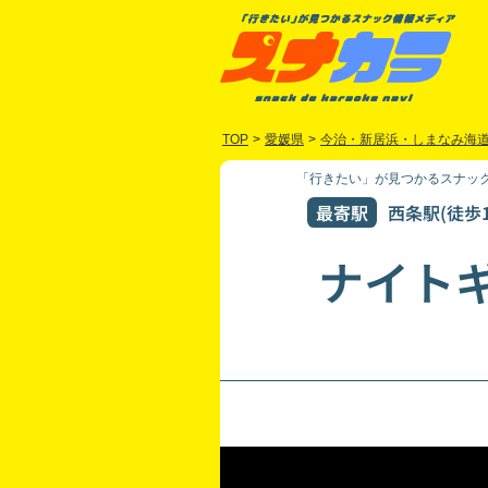
TOP
>
愛媛県
>
今治・新居浜・しまなみ海
「行きたい」が見つかるスナック
最寄駅
西条駅(徒歩1
ナイト