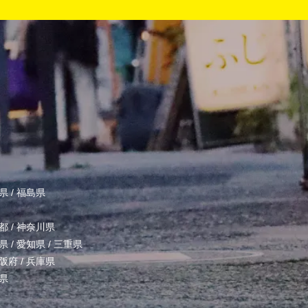
県
/
福島県
都
/
神奈川県
県
/
愛知県
/
三重県
阪府
/
兵庫県
県