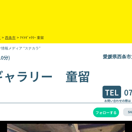
道
>
西条市
>
ﾅｲﾄｷﾞｬﾗﾘｰ 童留
情報メディア “スナカラ”
0分)
愛媛県西条市大
ギャラリー 童留
TEL
0
お問い合わせの際は
SH
フォローする