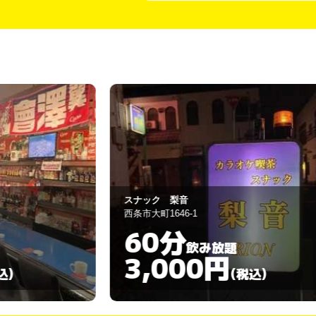
スナック 梨音
西条市大町1646-1
60分
飲み放題
3,000円
)
(税込)