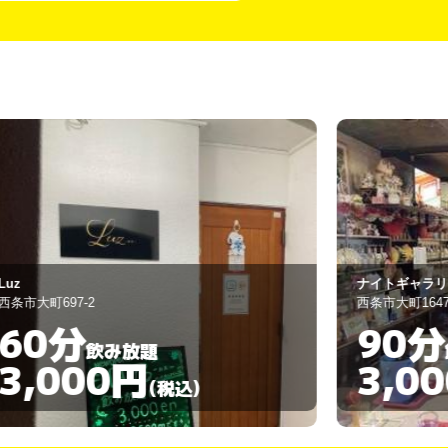
uz
ナイトギャラリ
条市大町697-2
西条市大町1647-
60分
90分
飲み放題
3,000円
3,00
(税込)