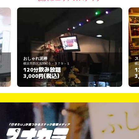
おしゃれ泥棒
ス
横浜市西区浅間町５－３７９－１
横
飲み放題
120分
1
(税込)
3,000円
3