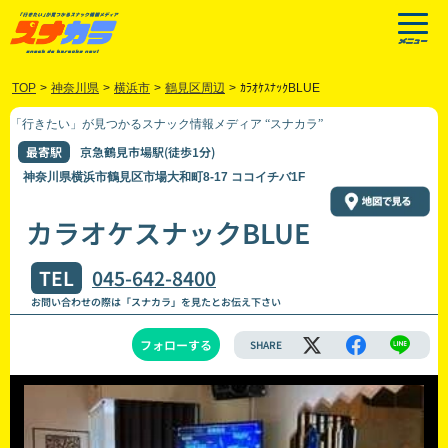
TOP
>
神奈川県
>
横浜市
>
鶴見区周辺
>
ｶﾗｵｹｽﾅｯｸBLUE
「行きたい」が見つかるスナック情報メディア “スナカラ”
最寄駅
京急鶴見市場駅(徒歩1分)
神奈川県横浜市鶴見区市場大和町8-17 ココイチバ1F
カラオケスナックBLUE
TEL
045-642-8400
お問い合わせの際は「スナカラ」を見たとお伝え下さい
フォローする
SHARE