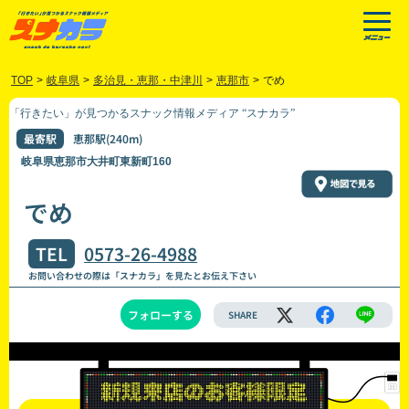
TOP
>
岐阜県
>
多治見・恵那・中津川
>
恵那市
>
でめ
「行きたい」が見つかるスナック情報メディア “スナカラ”
最寄駅
恵那駅(240m)
岐阜県恵那市大井町東新町160
でめ
TEL
0573-26-4988
お問い合わせの際は「スナカラ」を見たとお伝え下さい
フォローする
SHARE