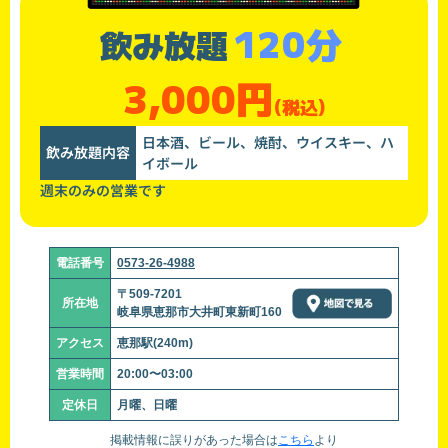
120分
飲み放題
3,000円
(税込)
日本酒、ビール、焼酎、ウイスキー、ハ
飲み放題内容
イボール
週末のみの営業です
電話番号
0573-26-4988
〒509-7201
所在地
岐阜県恵那市大井町東新町160
アクセス
恵那駅(240m)
営業時間
20:00〜03:00
定休日
月曜、日曜
掲載情報に誤りがあった場合は
こちら
より