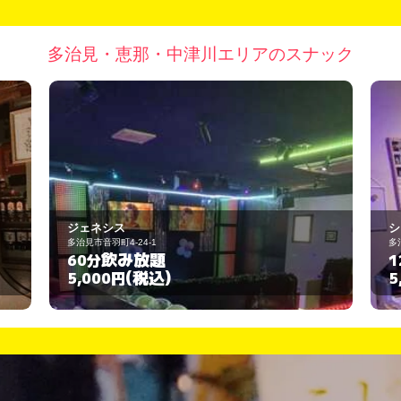
多治見・恵那・中津川エリアのスナック
ジェネシス
シ
多治見市音羽町4-24-1
多
飲み放題
60分
1
(税込)
5,000円
5