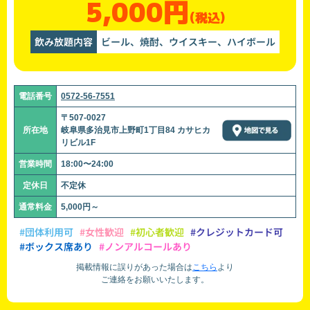
5,000円
(税込)
飲み放題内容
ビール、焼酎、ウイスキー、ハイボール
電話番号
0572-56-7551
〒507-0027
所在地
岐阜県多治見市上野町1丁目84 カサヒカ
リビル1F
営業時間
18:00〜24:00
定休日
不定休
通常料金
5,000円～
#団体利用可
#女性歓迎
#初心者歓迎
#クレジットカード可
#ボックス席あり
#ノンアルコールあり
掲載情報に誤りがあった場合は
こちら
より
ご連絡をお願いいたします。