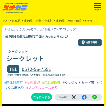
TOP
>
岐阜県
>
多治見・恵那・中津川
>
多治見・土岐・瑞浪
>
ｼｰｸﾚｯﾄ
「行きたい」が見つかるスナック情報メディア “スナカラ”
岐阜県多治見市上野町1丁目84 カサヒカリビル1F
シークレット
シークレット
TEL
0572-56-7551
お問い合わせの際は「スナカラ」を見たとお伝え下さい
#団体利用可
#女性歓迎
#初心者歓迎
#クレジットカード可
#ボ
ックス席あり
#ノンアルコールあり
フォローする
SHARE