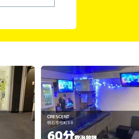
RESCENT
京姫
石市桜町3-8
明石市大久保町駅
60分
60分
飲み放題