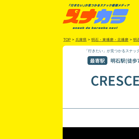
TOP
>
兵庫県
>
明石・東播磨・北播磨
>
明
「行きたい」が見つかるスナック
最寄駅
明石駅(徒歩7
CRESC