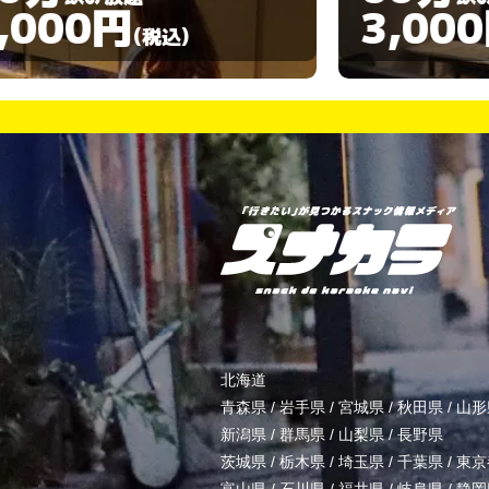
3,000円
)
(税込)
北海道
青森県
/
岩手県
/
宮城県
/
秋田県
/
山形
新潟県
/
群馬県
/
山梨県
/
長野県
茨城県
/
栃木県
/
埼玉県
/
千葉県
/
東京
富山県
/
石川県
/
福井県
/
岐阜県
/
静岡