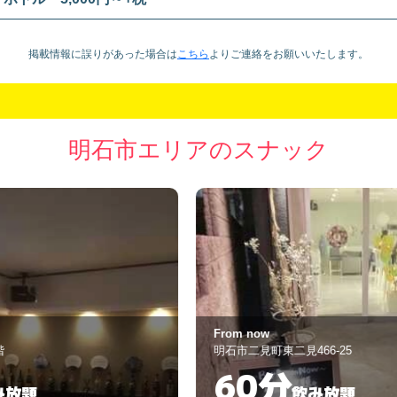
掲載情報に誤りがあった場合は
こちら
より
ご連絡をお願いいたします。
明石市エリアのスナック
From now
C
明石市二見町東二見466-25
明
60分
飲み放題