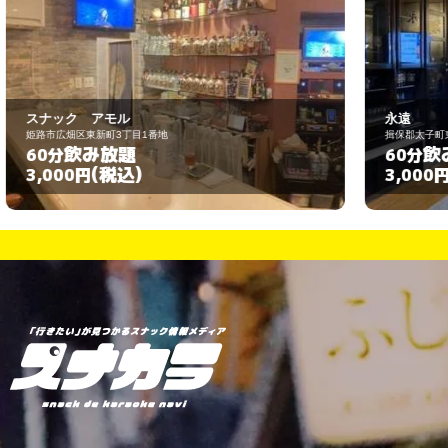
永遠
揖保郡太子町東出79-1
飲み放題
60分
(税込)
3,000円