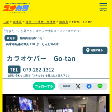
TOP
>
兵庫県
>
姫路・中播磨・西播磨
>
姫路市
>
ｶﾗｵｹﾊﾞｰ Go-tan
「行きたい」が見つかるスナック情報メディア “スナカラ”
最寄駅
姫路駅(徒歩10分)
兵庫県姫路市魚町120 ぶーりんビル1階
カラオケバー Go-tan
TEL
079-282-1312
お問い合わせの際は「スナカラ」を見たとお伝え下さい
フォローする
SHARE