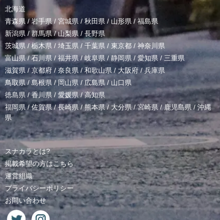
北海道
青森県
/
岩手県
/
宮城県
/
秋田県
/
山形県
/
福島県
新潟県
/
群馬県
/
山梨県
/
長野県
茨城県
/
栃木県
/
埼玉県
/
千葉県
/
東京都
/
神奈川県
富山県
/
石川県
/
福井県
/
岐阜県
/
静岡県
/
愛知県
/
三重県
滋賀県
/
京都府
/
奈良県
/
和歌山県
/
大阪府
/
兵庫県
鳥取県
/
島根県
/
岡山県
/
広島県
/
山口県
徳島県
/
香川県
/
愛媛県
/
高知県
福岡県
/
佐賀県
/
長崎県
/
熊本県
/
大分県
/
宮崎県
/
鹿児島県
/
沖縄
県
スナカラとは?
掲載希望の方はこちら
運営組織
プライバシーポリシー
お問い合わせ