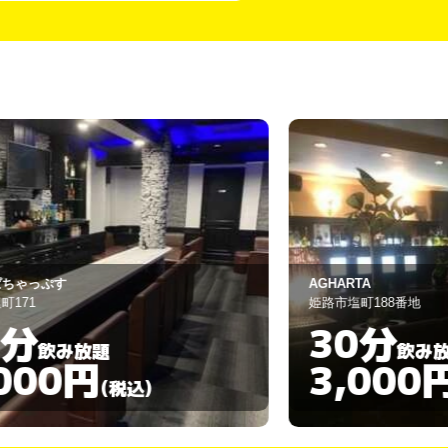
GHARTA
Le・Lien
路市塩町188番地
姫路市野里201-3
30分
90分
飲み放題
3,000円
3,00
(税込)