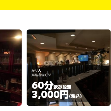
メンバーズ ノーティ・フェローズ
姫路市塩町183
30分
飲み放題
3,000円
)
(税込)