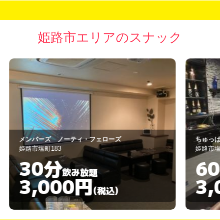
姫路市エリアのスナック
ちゅっぱちゃっぷす
A
姫路市塩町171
姫
60分
飲み放題
3,000円
(税込)