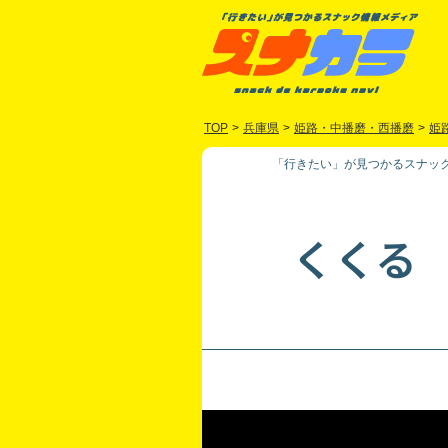
TOP
>
兵庫県
>
姫路・中播磨・西播磨
>
姫
「行きたい」が見つかるスナック
くくる