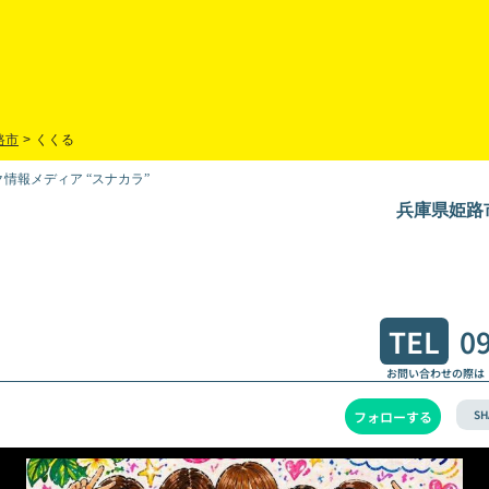
路市
>
くくる
情報メディア “スナカラ”
兵庫県姫路
TEL
0
お問い合わせの際は
SH
フォローする