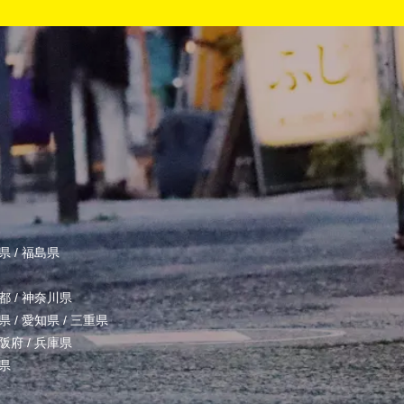
県
/
福島県
都
/
神奈川県
県
/
愛知県
/
三重県
阪府
/
兵庫県
県