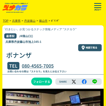
TOP
>
兵庫県
>
丹波篠山
>
篠山市
>
ﾎﾞﾅﾝｻﾞ
「行きたい」が見つかるスナック情報メディア “スナカラ”
最寄駅
JR篠山口()
兵庫県丹波篠山市池上345-1
ボナンザ
TEL
080-4565-7005
お問い合わせの際は「スナカラ」を見たとお伝え下さい
フォローする
SHARE