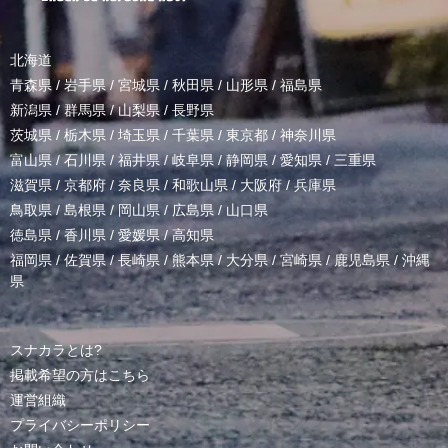
北海道
青森県
/
岩手県
/
宮城県
/
秋田県
/
山形県
/
福島県
新潟県
/
群馬県
/
山梨県
/
長野県
茨城県
/
栃木県
/
埼玉県
/
千葉県
/
東京都
/
神奈川県
富山県
/
石川県
/
福井県
/
岐阜県
/
静岡県
/
愛知県
/
三重県
滋賀県
/
京都府
/
奈良県
/
和歌山県
/
大阪府
/
兵庫県
鳥取県
/
島根県
/
岡山県
/
広島県
/
山口県
徳島県
/
香川県
/
愛媛県
/
高知県
福岡県
/
佐賀県
/
長崎県
/
熊本県
/
大分県
/
宮崎県
/
鹿児島県
/
沖縄
県
スナカラとは?
掲載希望の方はこちら
運営組織
プライバシーポリシー