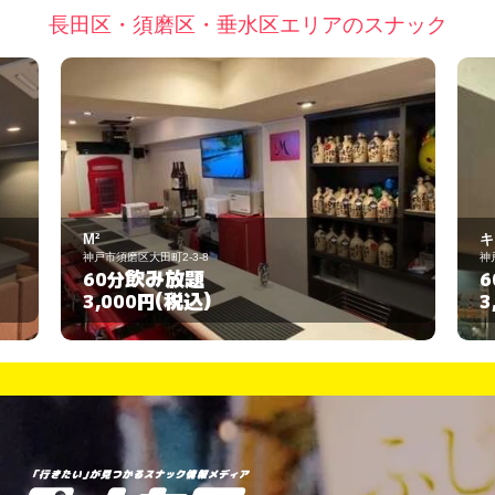
長田区・須磨区・垂水区エリアのスナック
キララ
神戸市長田区水笠通3-1-18
飲み放題
60分
(税込)
3,000円