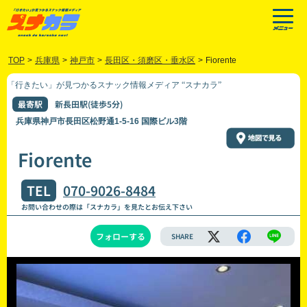
TOP
>
兵庫県
>
神戸市
>
長田区・須磨区・垂水区
>
Fiorente
「行きたい」が見つかるスナック情報メディア “スナカラ”
最寄駅
新長田駅(徒歩5分)
兵庫県神戸市長田区松野通1-5-16 国際ビル3階
Fiorente
TEL
070-9026-8484
お問い合わせの際は「スナカラ」を見たとお伝え下さい
フォローする
SHARE