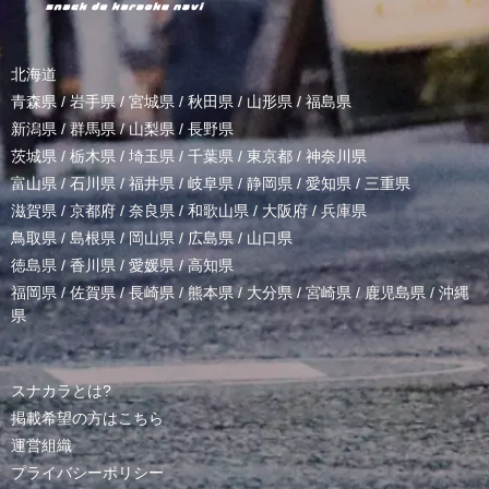
北海道
青森県
/
岩手県
/
宮城県
/
秋田県
/
山形県
/
福島県
新潟県
/
群馬県
/
山梨県
/
長野県
茨城県
/
栃木県
/
埼玉県
/
千葉県
/
東京都
/
神奈川県
富山県
/
石川県
/
福井県
/
岐阜県
/
静岡県
/
愛知県
/
三重県
滋賀県
/
京都府
/
奈良県
/
和歌山県
/
大阪府
/
兵庫県
鳥取県
/
島根県
/
岡山県
/
広島県
/
山口県
徳島県
/
香川県
/
愛媛県
/
高知県
福岡県
/
佐賀県
/
長崎県
/
熊本県
/
大分県
/
宮崎県
/
鹿児島県
/
沖縄
県
スナカラとは?
掲載希望の方はこちら
運営組織
プライバシーポリシー