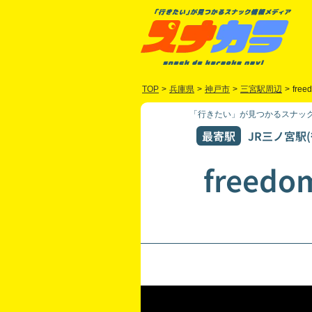
TOP
>
兵庫県
>
神戸市
>
三宮駅周辺
>
free
「行きたい」が見つかるスナック
最寄駅
JR三ノ宮駅(
freedo