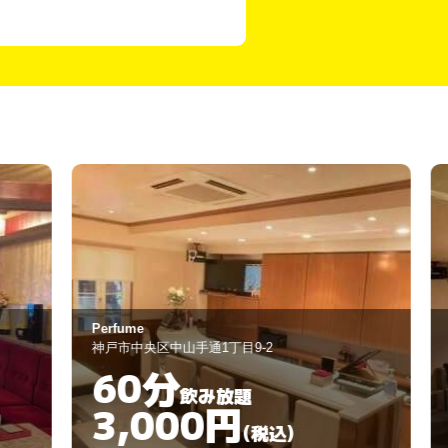
erfume
奏
戸市中央区中山手通1丁目9-2
神戸市中央区下山手
60分
60分
飲み放題
3,000円
3,00
(税込)