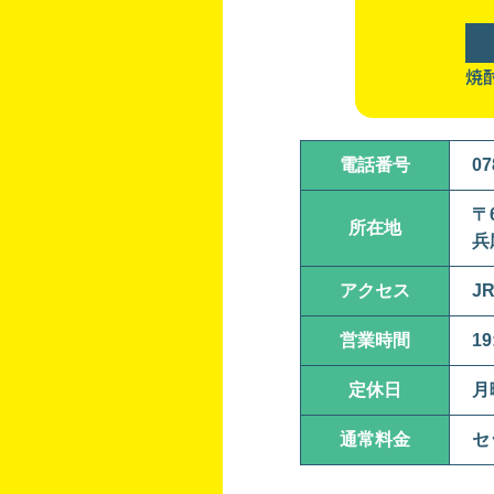
焼
電話番号
07
〒6
所在地
兵
アクセス
J
営業時間
19
定休日
月
通常料金
セ