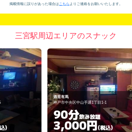
掲載情報に誤りがあった場合は
こちら
より
ご連絡をお願いいたします。
三宮駅周辺エリアのスナック
酒里有馬
P
神戸市中央区中山手通1丁目1-1
神
90分
飲み放題
3,000円
(税込)