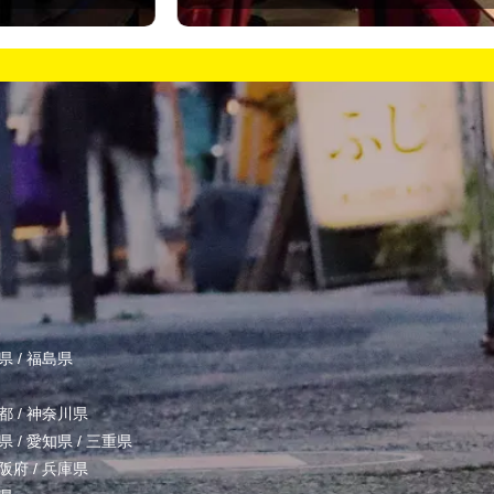
県
/
福島県
都
/
神奈川県
県
/
愛知県
/
三重県
阪府
/
兵庫県