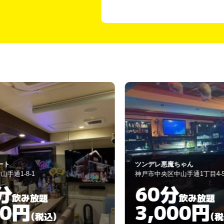
ツンデレ悪魔ちゃん
神戸市中央区中山手通1丁目4-5
60分
飲み放題
3,000円
)
(税込)