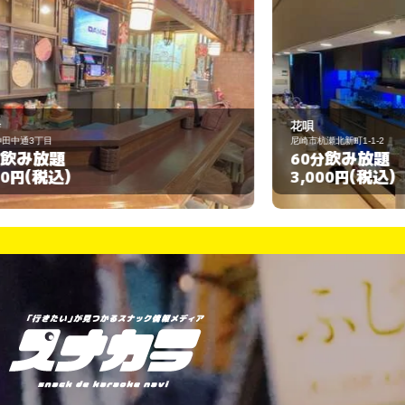
花唄
ス
尼崎市杭瀬北新町1-1-2
尼
飲み放題
60分
6
(税込)
3,000円
3