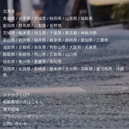
北海道
青森県
/
岩手県
/
宮城県
/
秋田県
/
山形県
/
福島県
新潟県
/
群馬県
/
山梨県
/
長野県
茨城県
/
栃木県
/
埼玉県
/
千葉県
/
東京都
/
神奈川県
富山県
/
石川県
/
福井県
/
岐阜県
/
静岡県
/
愛知県
/
三重県
滋賀県
/
京都府
/
奈良県
/
和歌山県
/
大阪府
/
兵庫県
鳥取県
/
島根県
/
岡山県
/
広島県
/
山口県
徳島県
/
香川県
/
愛媛県
/
高知県
福岡県
/
佐賀県
/
長崎県
/
熊本県
/
大分県
/
宮崎県
/
鹿児島県
/
沖縄
県
スナカラとは?
掲載希望の方はこちら
運営組織
プライバシーポリシー
お問い合わせ