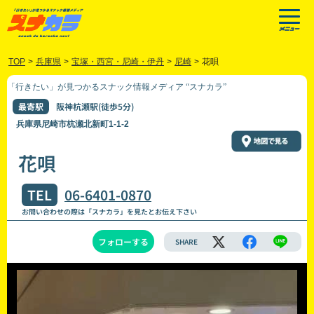
TOP
>
兵庫県
>
宝塚・西宮・尼崎・伊丹
>
尼崎
>
花唄
「行きたい」が見つかるスナック情報メディア “スナカラ”
最寄駅
阪神杭瀬駅(徒歩5分)
兵庫県尼崎市杭瀬北新町1-1-2
花唄
TEL
06-6401-0870
お問い合わせの際は「スナカラ」を見たとお伝え下さい
フォローする
SHARE