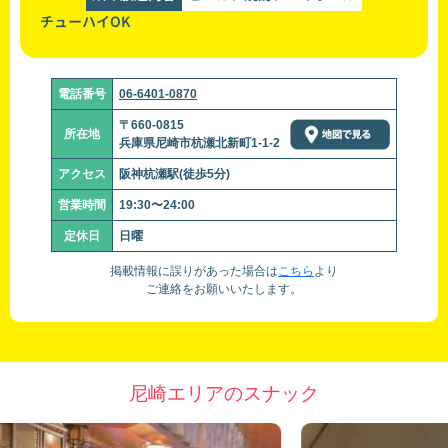
チューハイOK
電話番号
06-6401-0870
〒660-0815
所在地
兵庫県尼崎市杭瀬北新町1-1-2
アクセス
阪神杭瀬駅(徒歩5分)
営業時間
19:30〜24:00
定休日
日曜
掲載情報に誤りがあった場合は
こちら
より
ご連絡をお願いいたします。
尼崎エリアのスナック