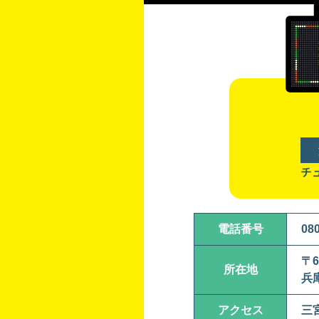
チ
電話番号
08
〒6
所在地
兵
アクセス
三