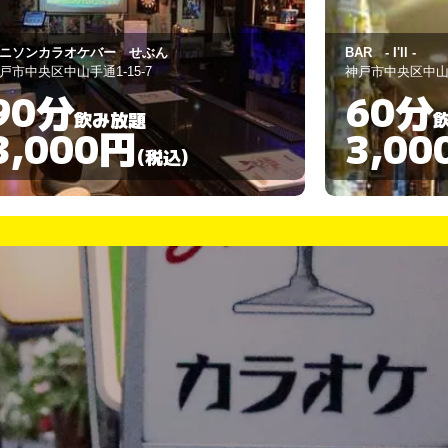
R - I'll -
ANRI
戸市中央区中山手通1-5-14
神戸市中央区中山手
60分
60分
飲み放題
3,000円
3,00
(税込)