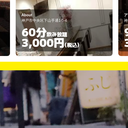
アニソンカラオケバー せぶん
BA
神戸市中央区中山手通1-15-7
神
90分
飲み放題
3,000円
(税込)