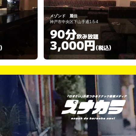
About
神戸市中央区下山手通1-5-4
60分
飲み放題
3,000円
)
(税込)