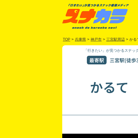
TOP
>
兵庫県
>
神戸市
>
三宮駅周辺
>
かる
「行きたい」が見つかるスナック
最寄駅
三宮駅(徒歩3
かるて