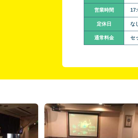
営業時間
17
定休日
な
通常料金
セッ