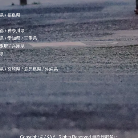
県
/
福島県
都
/
神奈川県
県
/
愛知県
/
三重県
阪府
/
兵庫県
県
県
/
宮崎県
/
鹿児島県
/
沖縄県
Copyright ©
JKA
All Rights Reserved.無断転載禁止