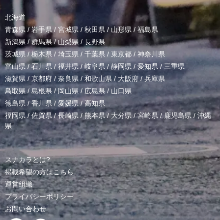
北海道
青森県
/
岩手県
/
宮城県
/
秋田県
/
山形県
/
福島県
新潟県
/
群馬県
/
山梨県
/
長野県
茨城県
/
栃木県
/
埼玉県
/
千葉県
/
東京都
/
神奈川県
富山県
/
石川県
/
福井県
/
岐阜県
/
静岡県
/
愛知県
/
三重県
滋賀県
/
京都府
/
奈良県
/
和歌山県
/
大阪府
/
兵庫県
鳥取県
/
島根県
/
岡山県
/
広島県
/
山口県
徳島県
/
香川県
/
愛媛県
/
高知県
福岡県
/
佐賀県
/
長崎県
/
熊本県
/
大分県
/
宮崎県
/
鹿児島県
/
沖縄
県
スナカラとは?
掲載希望の方はこちら
運営組織
プライバシーポリシー
お問い合わせ