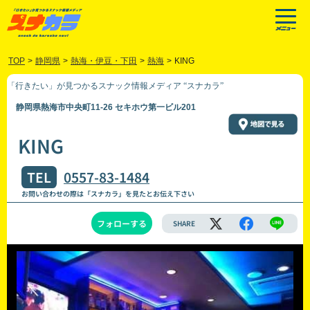
TOP
>
静岡県
>
熱海・伊豆・下田
>
熱海
>
KING
「行きたい」が見つかるスナック情報メディア “スナカラ”
静岡県熱海市中央町11-26 セキホウ第一ビル201
KING
TEL
0557-83-1484
お問い合わせの際は「スナカラ」を見たとお伝え下さい
フォローする
SHARE