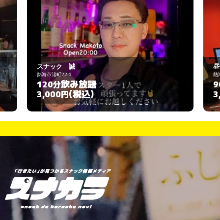
昼呑みごはんときどきスナック マァちゃ
熱海市中央町１５－４
飲み放題
90分
(税込)
3,000円