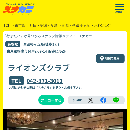
TOP
>
東京都
>
町田・稲城・多摩
>
多摩・聖蹟桜ヶ丘
>
ﾗｲｵﾝｽﾞｸﾗﾌﾞ
「行きたい」が見つかるスナック情報メディア “スナカラ”
最寄駅
聖蹟桜ヶ丘駅(徒歩3分)
東京都多摩市関戸2-39-14 渋谷ビル2F
ライオンズクラブ
TEL
042-371-3011
お問い合わせの際は「スナカラ」を見たとお伝え下さい
フォローする
SHARE