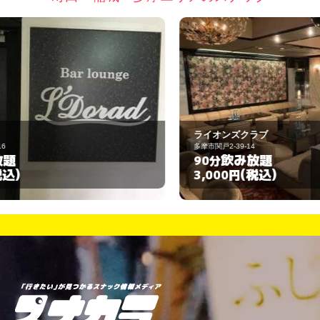
ライオンズクラブ
あ
多摩市関戸2-39-14
町
飲み放題
90分
9
(税込)
3,000円
3