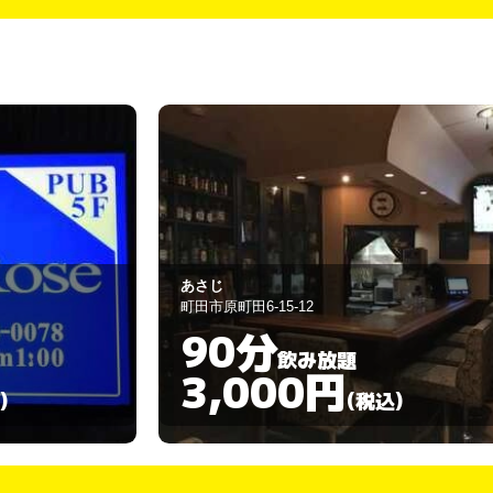
ＰＵＢ カトレア
多摩市一ノ宮2-11-18
60分
飲み放題
3,000円
)
(税込)