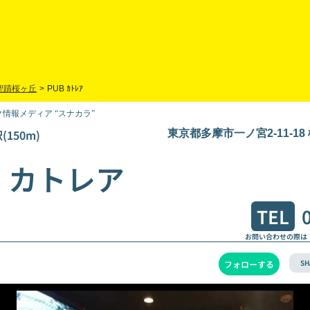
聖蹟桜ヶ丘
>
PUB ｶﾄﾚｱ
情報メディア “スナカラ”
150m)
東京都多摩市一ノ宮2-11-1
 カトレア
TEL
お問い合わせの際は
SH
フォローする