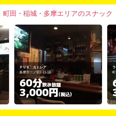
町田・稲城・多摩エリアのスナック
ラウンジ茜
To
町田市原町田6-15-16
多
60分
飲み放題
3,500円
(税込)