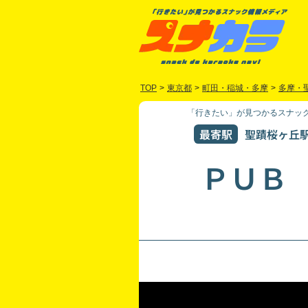
TOP
>
東京都
>
町田・稲城・多摩
>
多摩・
「行きたい」が見つかるスナック
最寄駅
聖蹟桜ヶ丘駅(
ＰＵＢ