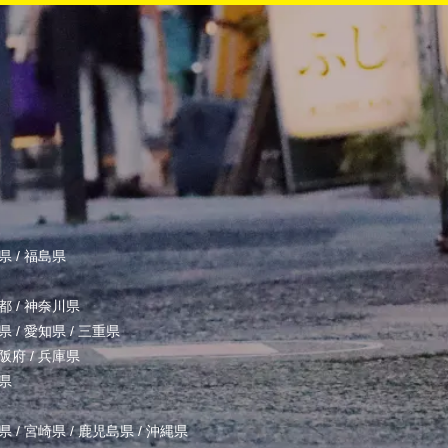
県
/
福島県
都
/
神奈川県
県
/
愛知県
/
三重県
阪府
/
兵庫県
県
県
/
宮崎県
/
鹿児島県
/
沖縄県