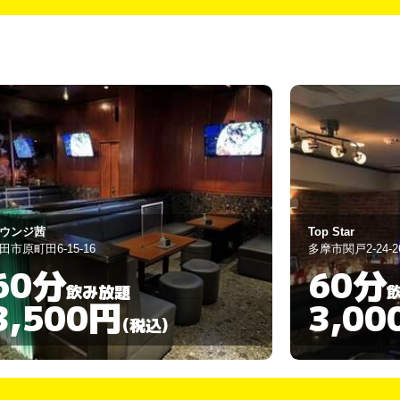
p Star
ラウンジ 彩都
摩市関戸2-24-26
多摩市落合1-5-1
60分
60分
飲み放題
3,000円
3,00
(税込)