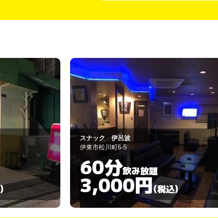
チャーチル
伊東市猪戸1-5-9
60分
飲み放題
3,000円
)
(税込)