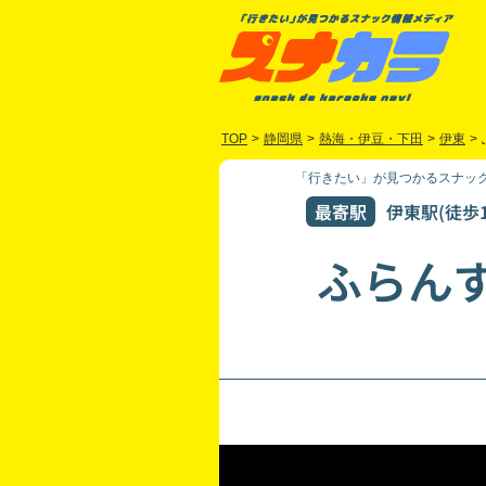
TOP
>
静岡県
>
熱海・伊豆・下田
>
伊東
>
「行きたい」が見つかるスナック
最寄駅
伊東駅(徒歩1
ふらん