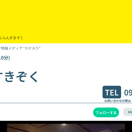
ふらんすきぞく
情報メディア “スナカラ”
0分)
すきぞく
TEL
0
お問い合わせの際は
SH
フォローする