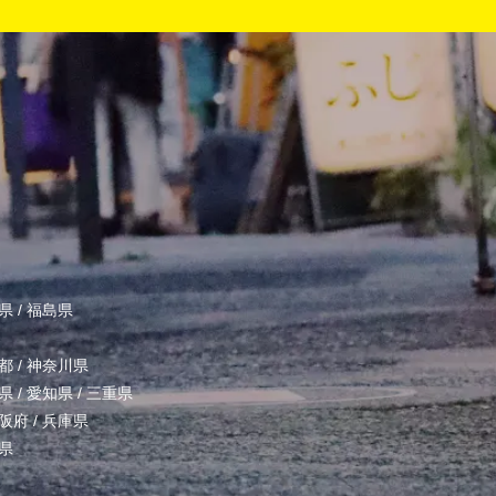
県
/
福島県
都
/
神奈川県
県
/
愛知県
/
三重県
阪府
/
兵庫県
県