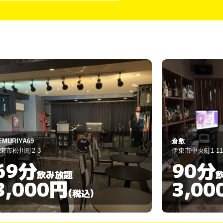
倉敷
スナック ひと
東市中央町1-11-16
伊東市中央町12-
90分
90分
飲み放題
3,000円
3,0
(税込)