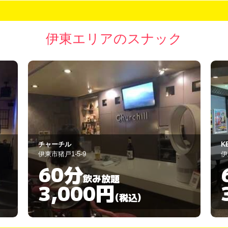
伊東エリアのスナック
KEMURIYA69
伊東市松川町2-3
伊
69分
飲み放題
3,000円
(税込)