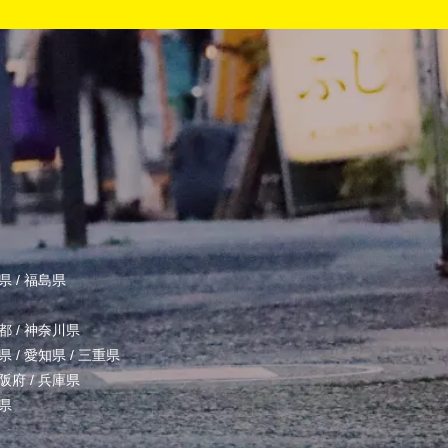
県
/
福島県
都
/
神奈川県
県
/
愛知県
/
三重県
阪府
/
兵庫県
県