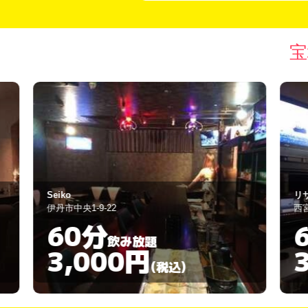
宝
リサ
西宮市高松町10-4
60分
飲み放題
3,000円
)
(税込)