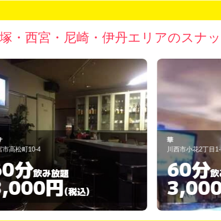
塚・西宮・尼崎・伊丹エリアのスナ
華
8
川西市小花2丁目1-9
西
60分
飲み放題
3,000円
(税込)