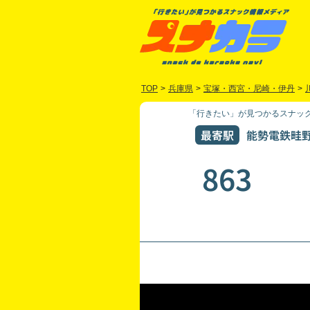
TOP
>
兵庫県
>
宝塚・西宮・尼崎・伊丹
>
「行きたい」が見つかるスナック
最寄駅
能勢電鉄畦野
863