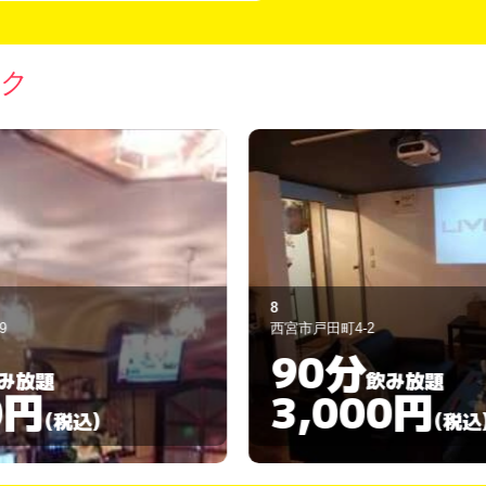
ック
だぶる。
宮市戸田町4-2
西宮市戸田町6丁
90分
60分
飲み放題
3,000円
3,00
(税込)