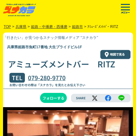
TOP
>
兵庫県
>
姫路・中播磨・西播磨
>
姫路市
>
ｱﾐｭｰｽﾞﾒﾝﾄﾊﾞｰ RITZ
「行きたい」が見つかるスナック情報メディア “スナカラ”
兵庫県姫路市魚町17番地 大生プライドビル1F
アミューズメントバー RITZ
TEL
079-280-9770
お問い合わせの際は「スナカラ」を見たとお伝え下さい
フォローする
SHARE