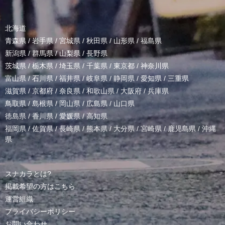
北海道
青森県
/
岩手県
/
宮城県
/
秋田県
/
山形県
/
福島県
新潟県
/
群馬県
/
山梨県
/
長野県
茨城県
/
栃木県
/
埼玉県
/
千葉県
/
東京都
/
神奈川県
富山県
/
石川県
/
福井県
/
岐阜県
/
静岡県
/
愛知県
/
三重県
滋賀県
/
京都府
/
奈良県
/
和歌山県
/
大阪府
/
兵庫県
鳥取県
/
島根県
/
岡山県
/
広島県
/
山口県
徳島県
/
香川県
/
愛媛県
/
高知県
福岡県
/
佐賀県
/
長崎県
/
熊本県
/
大分県
/
宮崎県
/
鹿児島県
/
沖縄
県
スナカラとは?
掲載希望の方はこちら
運営組織
プライバシーポリシー
お問い合わせ