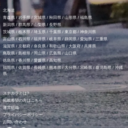
北海道
青森県
/
岩手県
/
宮城県
/
秋田県
/
山形県
/
福島県
新潟県
/
群馬県
/
山梨県
/
長野県
茨城県
/
栃木県
/
埼玉県
/
千葉県
/
東京都
/
神奈川県
富山県
/
石川県
/
福井県
/
岐阜県
/
静岡県
/
愛知県
/
三重県
滋賀県
/
京都府
/
奈良県
/
和歌山県
/
大阪府
/
兵庫県
鳥取県
/
島根県
/
岡山県
/
広島県
/
山口県
徳島県
/
香川県
/
愛媛県
/
高知県
福岡県
/
佐賀県
/
長崎県
/
熊本県
/
大分県
/
宮崎県
/
鹿児島県
/
沖縄
県
スナカラとは?
掲載希望の方はこちら
運営組織
プライバシーポリシー
お問い合わせ