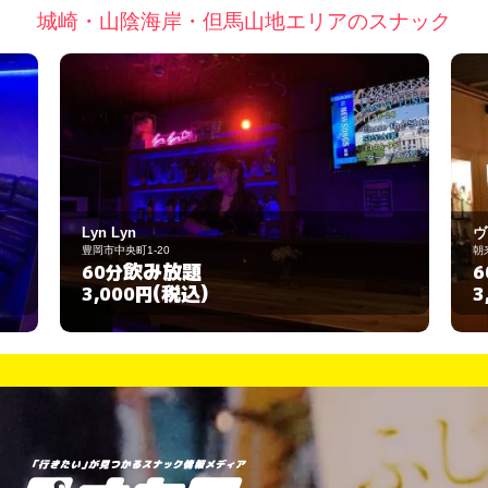
城崎・山陰海岸・但馬山地エリアのスナック
Lyn Lyn
ヴィ
豊岡市中央町1-20
朝来市
飲み放題
60分
60
(税込)
3,000円
3,