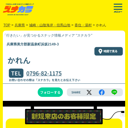
TOP
>
兵庫県
>
城崎・山陰海岸・但馬山地
>
香住・湯村
>
かれん
「行きたい」が見つかるスナック情報メディア “スナカラ”
兵庫県美方郡新温泉町浜坂2149-3
かれん
TEL
0796-82-1175
お問い合わせの際は「スナカラ」を見たとお伝え下さい
フォローする
SHARE