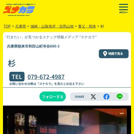
TOP
>
兵庫県
>
城崎・山陰海岸・但馬山地
>
養父・朝来
>
杉
「行きたい」が見つかるスナック情報メディア “スナカラ”
兵庫県朝来市和田山町寺谷690-3
杉
TEL
079-672-4987
お問い合わせの際は「スナカラ」を見たとお伝え下さい
フォローする
SHARE