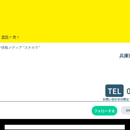
>
豊岡
>
悠々
情報メディア “スナカラ”
兵庫
TEL
お問い合わせの際は
SH
フォローする