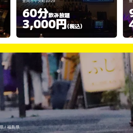
豊岡市中央町5-7
豊
90分
飲み放題
4,000円
(税込)
県
/
福島県