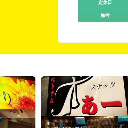
定休日
備考
酔って候