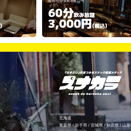
豊岡市中央町10-29
60分
飲み放題
3,000円
)
(税込)
北海道
青森県
/
岩手県
/
宮城県
/
秋田県
/
山形