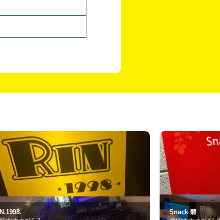
nack 碧
ベルメール