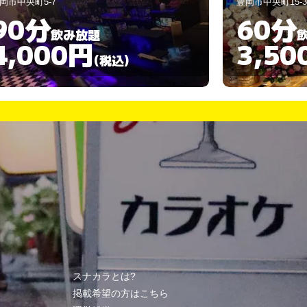
岡市中央町15-35
豊岡市中央町10-
60分
60分
飲み放題
3,500円
3,30
(税込)
スナカラとは?
掲載希望の方はこちら