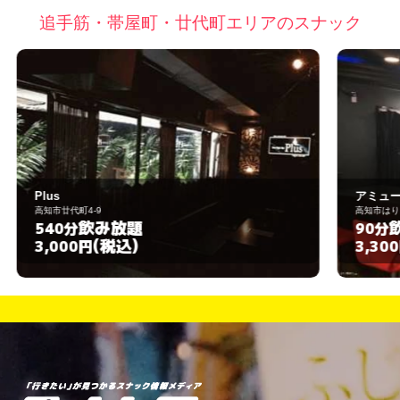
追手筋・帯屋町・廿代町エリアのスナック
アミューズメントバー J-UP
高知市はりまや町2-1-9
飲み放題
90分
(税込)
3,300円