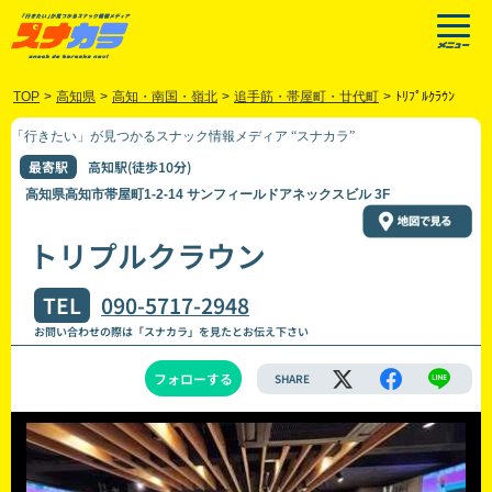
TOP
>
高知県
>
高知・南国・嶺北
>
追手筋・帯屋町・廿代町
>
ﾄﾘﾌﾟﾙｸﾗｳﾝ
「行きたい」が見つかるスナック情報メディア “スナカラ”
最寄駅
高知駅(徒歩10分)
高知県高知市帯屋町1-2-14 サンフィールドアネックスビル 3F
トリプルクラウン
TEL
090-5717-2948
お問い合わせの際は「スナカラ」を見たとお伝え下さい
フォローする
SHARE