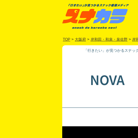
TOP
>
大阪府
>
岸和田・和泉・泉佐野
>
岸
「行きたい」が見つかるスナック
NOVA