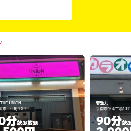
ク
遊人
TAKE２
南市信達市場1341-1
阪南市尾崎町1-3-
90分
120
飲み放題
3,000円
3,00