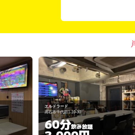
cheL
泉佐野市羽倉崎1-1-5
60分
飲み放題
3,000円