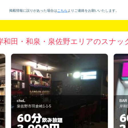
掲載情報に誤りがあった場合は
こちら
より
ご連絡をお願いいたします。
岸和田・和泉・泉佐野エリアのスナッ
BAR THE UNION
響
岸和田市土生町4-3-1
泉
60分
飲み放題
2,500円