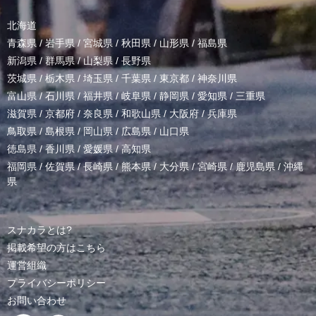
北海道
青森県
/
岩手県
/
宮城県
/
秋田県
/
山形県
/
福島県
新潟県
/
群馬県
/
山梨県
/
長野県
茨城県
/
栃木県
/
埼玉県
/
千葉県
/
東京都
/
神奈川県
富山県
/
石川県
/
福井県
/
岐阜県
/
静岡県
/
愛知県
/
三重県
滋賀県
/
京都府
/
奈良県
/
和歌山県
/
大阪府
/
兵庫県
鳥取県
/
島根県
/
岡山県
/
広島県
/
山口県
徳島県
/
香川県
/
愛媛県
/
高知県
福岡県
/
佐賀県
/
長崎県
/
熊本県
/
大分県
/
宮崎県
/
鹿児島県
/
沖縄
県
スナカラとは?
掲載希望の方はこちら
運営組織
プライバシーポリシー
お問い合わせ