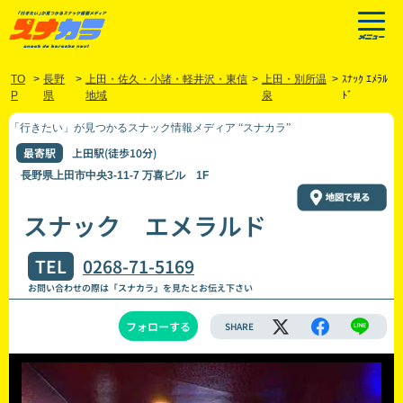
TO
>
長野
>
上田・佐久・小諸・軽井沢・東信
>
上田・別所温
>
ｽﾅｯｸ ｴﾒﾗﾙ
P
県
地域
泉
ﾄﾞ
「行きたい」が見つかるスナック情報メディア “スナカラ”
最寄駅
上田駅(徒歩10分)
長野県上田市中央3-11-7 万喜ビル 1F
スナック エメラルド
TEL
0268-71-5169
お問い合わせの際は「スナカラ」を見たとお伝え下さい
フォローする
SHARE