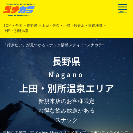
TOP
>
全国
>
長野県
>
上田・佐久・小諸・軽井沢・東信地域
>
上田・別所温泉
「行きたい」が見つかるスナック情報メディア “スナカラ”
長野県
Nagano
上田
・
別所温泉
エリア
新規来店のお客様限定
お得な飲み放題がある
スナック
唐松岳の星空 （© Yashiro_Hino クリエイティブ・コモンズ・ライセンス