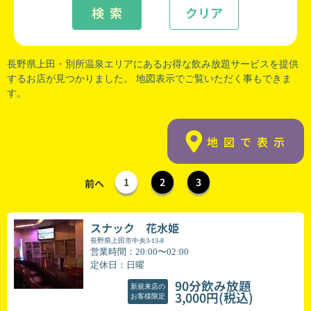
検 索
クリア
長野県上田
・
別所温泉
エリアにあるお得な飲み放題サービスを提供
するお店が見つかりました。 地図表示でご覧いただく事もできま
す。
地図で表示
1
2
3
前へ
スナック 花水姫
長野県上田市中央3-13-8
営業時間：20:00〜02:00
定休日：日曜
90分飲み放題
新規来店の
(税込)
3,000円
お客様限定