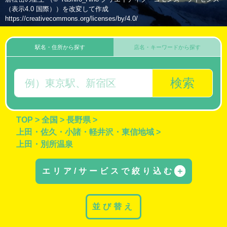
（表示4.0 国際））を改変して作成
https://creativecommons.org/licenses/by/4.0/
駅名・住所から探す
店名・キーワードから探す
検索
TOP
>
全国
>
長野県
>
上田・佐久・小諸・軽井沢・東信地域
>
上田・別所温泉
エリア/サービスで絞り込む
＋
並び替え