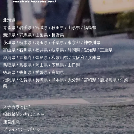
北海道
青森県
/
岩手県
/
宮城県
/
秋田県
/
山形県
/
福島県
新潟県
/
群馬県
/
山梨県
/
長野県
茨城県
/
栃木県
/
埼玉県
/
千葉県
/
東京都
/
神奈川県
富山県
/
石川県
/
福井県
/
岐阜県
/
静岡県
/
愛知県
/
三重県
滋賀県
/
京都府
/
奈良県
/
和歌山県
/
大阪府
/
兵庫県
鳥取県
/
島根県
/
岡山県
/
広島県
/
山口県
徳島県
/
香川県
/
愛媛県
/
高知県
福岡県
/
佐賀県
/
長崎県
/
熊本県
/
大分県
/
宮崎県
/
鹿児島県
/
沖縄
県
スナカラとは?
掲載希望の方はこちら
運営組織
プライバシーポリシー