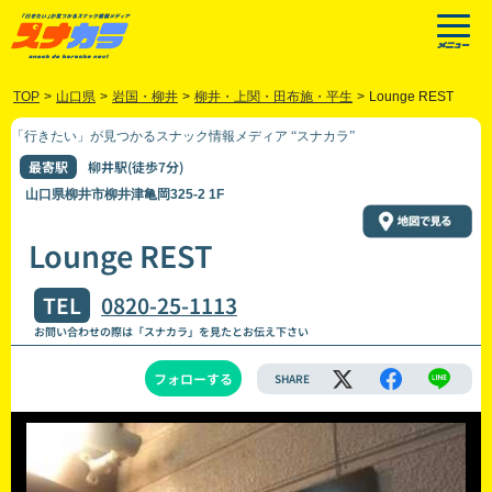
TOP
>
山口県
>
岩国・柳井
>
柳井・上関・田布施・平生
>
Lounge REST
「行きたい」が見つかるスナック情報メディア “スナカラ”
最寄駅
柳井駅(徒歩7分)
山口県柳井市柳井津亀岡325-2 1F
Lounge REST
TEL
0820-25-1113
お問い合わせの際は「スナカラ」を見たとお伝え下さい
フォローする
SHARE