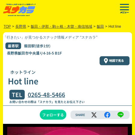
TOP
>
長野県
>
飯田・伊那・駒ヶ根・木曽・南信地域
>
飯田
>
Hot line
「行きたい」が見つかるスナック情報メディア “スナカラ”
最寄駅
飯田駅(徒歩1分)
長野県飯田市中央通り4-16-5 B1F
ホットライン
Hot line
TEL
0265-48-5466
お問い合わせの際は「スナカラ」を見たとお伝え下さい
フォローする
SHARE