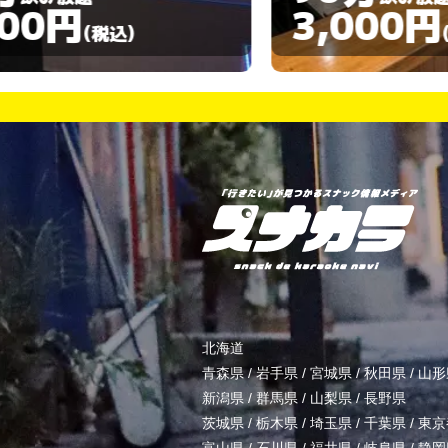
3,000円
)
(税込)
北海道
青森県
/
岩手県
/
宮城県
/
秋田県
/
山形
新潟県
/
群馬県
/
山梨県
/
長野県
茨城県
/
栃木県
/
埼玉県
/
千葉県
/
東京
富山県
/
石川県
/
福井県
/
岐阜県
/
静岡