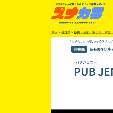
TOP
>
長野県
>
飯田・伊那・駒ヶ根・木曽
「行きたい」が見つかるスナック
最寄駅
飯田駅(徒歩3
パブジェニー
PUB JE