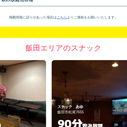
掲載情報に誤りがあった場合は
こちら
より
ご連絡をお願いいたします。
飯田エリアのスナック
スナック あゆ
メ
飯田市松尾7655
飯
90分
飲み放題