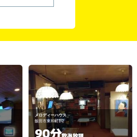
ロディーハウス
PUB JENNY
田市東和町1-2
飯田市松尾町4-5
90分
60分
飲み放題