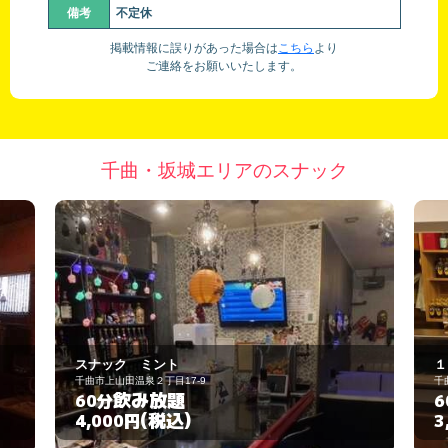
備考
不定休
掲載情報に誤りがあった場合は
こちら
より
ご連絡をお願いいたします。
千曲・坂城エリアのスナック
１７番
千曲市小島3122
飲み放題
60分
(税込)
3,000円