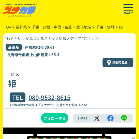
TOP
>
長野県
>
千曲・須坂・中野・飯山・北信地域
>
千曲・坂城
>
姫
「行きたい」が見つかるスナック情報メディア “スナカラ”
最寄駅
戸倉駅(徒歩30分)
長野県千曲市上山田温泉1-65-3
ヒメ
姫
TEL
080-9532-8615
お問い合わせの際は「スナカラ」を見たとお伝え下さい
フォローする
SHARE