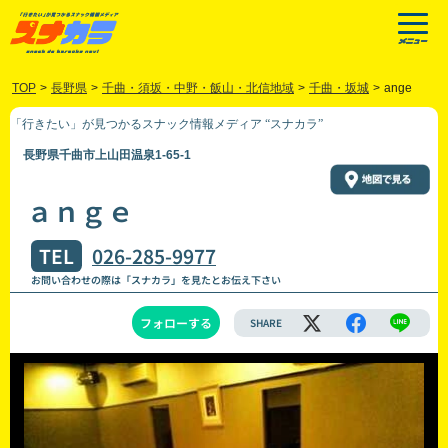
TOP
>
長野県
>
千曲・須坂・中野・飯山・北信地域
>
千曲・坂城
>
ange
「行きたい」が見つかるスナック情報メディア “スナカラ”
長野県千曲市上山田温泉1-65-1
ａｎｇｅ
TEL
026-285-9977
お問い合わせの際は「スナカラ」を見たとお伝え下さい
フォローする
SHARE