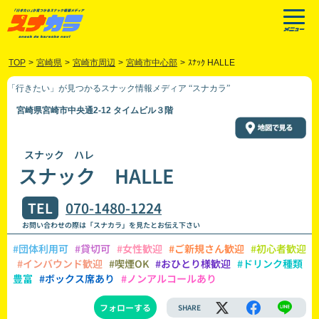
TOP
>
宮崎県
>
宮崎市周辺
>
宮崎市中心部
>
ｽﾅｯｸ HALLE
「行きたい」が見つかるスナック情報メディア “スナカラ”
宮崎県宮崎市中央通2-12 タイムビル３階
スナック ハレ
スナック HALLE
TEL
070-1480-1224
お問い合わせの際は「スナカラ」を見たとお伝え下さい
#団体利用可
#貸切可
#女性歓迎
#ご新規さん歓迎
#初心者歓迎
#インバウンド歓迎
#喫煙OK
#おひとり様歓迎
#ドリンク種類
豊富
#ボックス席あり
#ノンアルコールあり
フォローする
SHARE