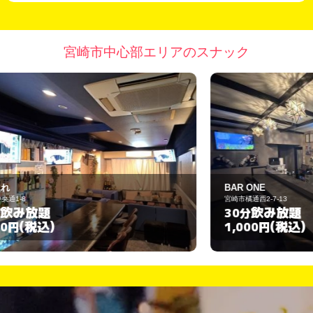
宮崎市中心部エリアのスナック
BAR ONE
宮崎市橘通西2-7-13
宮
飲み放題
30分
1
(税込)
1,000円
3