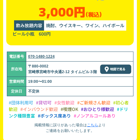
3,000円
(税込)
飲み放題内容
焼酎、ウイスキー、ワイン、ハイボール
ビール小瓶 600円
電話番号
070-1480-1224
〒880-0002
所在地
宮崎県宮崎市中央通2-12 タイムビル３階
営業時間
19:00〜01:00
定休日
不定休
#団体利用可
#貸切可
#女性歓迎
#ご新規さん歓迎
#初心者
歓迎
#インバウンド歓迎
#喫煙OK
#おひとり様歓迎
#ドリ
ンク種類豊富
#ボックス席あり
#ノンアルコールあり
掲載情報に誤りがあった場合は
こちら
より
ご連絡をお願いいたします。