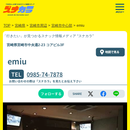
TOP
>
宮崎県
>
宮崎市周辺
>
宮崎市中心部
>
emiu
「行きたい」が見つかるスナック情報メディア “スナカラ”
宮崎県宮崎市中央通2-23 コアビル3F
emiu
TEL
0985-74-7878
お問い合わせの際は「スナカラ」を見たとお伝え下さい
フォローする
SHARE