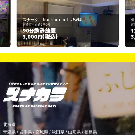
スナック Ｎａｔｕｒａｌ-ﾅﾁｭﾗﾙ-
亜
宮崎市中央通2番9号
宮崎
飲み放題
90分
1
(税込)
3,000円
3
北海道
青森県
/
岩手県
/
宮城県
/
秋田県
/
山形県
/
福島県