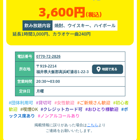
3,600円
(税込)
飲み放題内容
焼酎、ウイスキー、ハイボール
延長1時間3,000円、カラオケ一曲240円
電話番号
0770-72-2826
〒919-2214
所在地
福井県大飯郡高浜町湯谷1-22-3
営業時間
20:30〜03:00
定休日
月曜
#団体利用可
#貸切可
#女性歓迎
#ご新規さん歓迎
#初心者
歓迎
#喫煙OK
#クレジットカード可
#おひとり様歓迎
#ボ
ックス席あり
#ノンアルコールあり
掲載情報に誤りがあった場合は
こちら
より
ご連絡をお願いいたします。