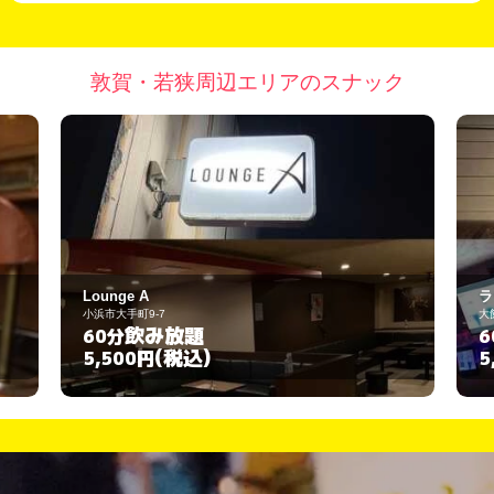
敦賀・若狭周辺エリアのスナック
A
ラウンジ ネイビーブル
9-7
大飯郡おおい町本郷154-1-6
飲み放題
飲み放題
60分
(税込)
(税込)
円
5,520円