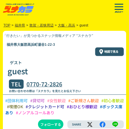
TOP
>
福井県
>
敦賀・若狭周辺
>
大飯・高浜
>
guest
「行きたい」が見つかるスナック情報メディア “スナカラ”
福井県大飯郡高浜町湯谷1-22-3
ゲスト
guest
TEL
0770-72-2826
お問い合わせの際は「スナカラ」を見たとお伝え下さい
#団体利用可
#貸切可
#女性歓迎
#ご新規さん歓迎
#初心者歓迎
#喫煙OK
#クレジットカード可
#おひとり様歓迎
#ボックス席
あり
#ノンアルコールあり
フォローする
SHARE