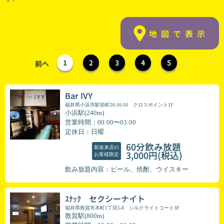
地図で表示
1
2
3
4
5
前へ
Bar IVY
福井県小浜市駅前町26-16-16 クロスポイント1F
小浜駅(240m)
営業時間：00:00〜03:00
定休日：日曜
60分飲み放題
新規来店の
(税込)
3,000円
お客様限定
飲み放題内容：ビール、焼酎、ウイスキー
ｽﾅｯｸ セクシーナイト
福井県敦賀市本町1丁目5-8 シルクライトコート3F
敦賀駅(800m)