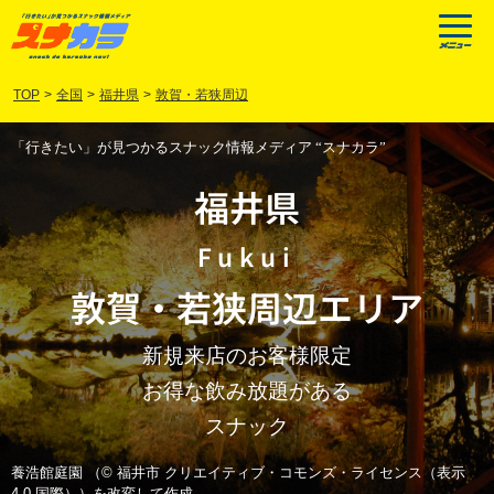
TOP
>
全国
>
福井県
>
敦賀・若狭周辺
「行きたい」が見つかるスナック情報メディア “スナカラ”
福井県
Fukui
敦賀
・
若狭周辺
エリア
新規来店のお客様限定
お得な飲み放題がある
スナック
養浩館庭園 （© 福井市 クリエイティブ・コモンズ・ライセンス（表示
4.0 国際））を改変して作成