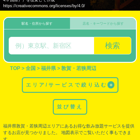
https://creativecommons.org/licenses/by/4.0/
駅名・住所から探す
店名・キーワードから探す
検索
TOP
>
全国
>
福井県
>
敦賀・若狭周辺
エリア/サービスで絞り込む
＋
並び替え
福井県敦賀
・
若狭周辺
エリアにあるお得な飲み放題サービスを提供
するお店が見つかりました。 地図表示でご覧いただく事もできま
す。