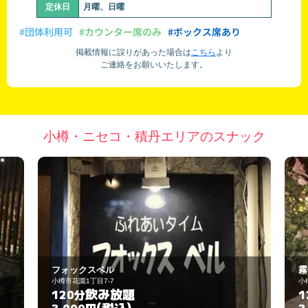
定休日
月曜、日曜
#団体利用可
#カウンター席のみ
#ボックス席あり
掲載情報に誤りがあった場合は
こちら
より
ご連絡をお願いいたします。
小樽・ニセコ・積丹エリアのスナック
霧子
小樽市花園１丁目9-23
飲み放題
120分
(税込)