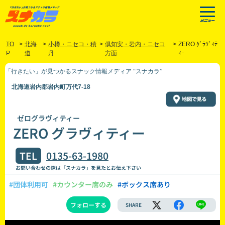
TO
>
北海
>
小樽・ニセコ・積
>
倶知安・岩内・ニセコ
>
ZERO ｸﾞﾗｳﾞｨﾃ
P
道
丹
方面
ｨｰ
「行きたい」が見つかるスナック情報メディア “スナカラ”
北海道岩内郡岩内町万代7-18
ゼログラヴィティー
ZERO グラヴィティー
TEL
0135-63-1980
お問い合わせの際は「スナカラ」を見たとお伝え下さい
#団体利用可
#カウンター席のみ
#ボックス席あり
フォローする
SHARE