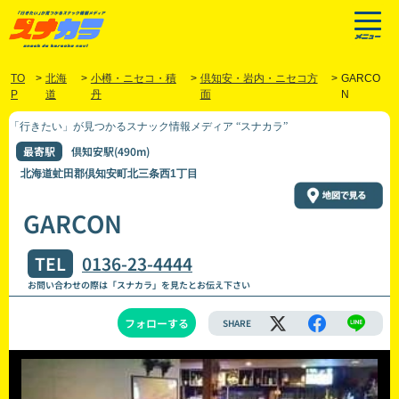
TO
>
北海
>
小樽・ニセコ・積
>
倶知安・岩内・ニセコ方
>
GARCO
P
道
丹
面
N
「行きたい」が見つかるスナック情報メディア “スナカラ”
最寄駅
倶知安駅(490m)
北海道虻田郡倶知安町北三条西1丁目
GARCON
TEL
0136-23-4444
お問い合わせの際は「スナカラ」を見たとお伝え下さい
フォローする
SHARE