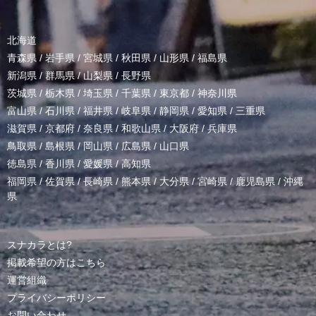
北海道
青森県
/
岩手県
/
宮城県
/
秋田県
/
山形県
/
福島県
新潟県
/
群馬県
/
山梨県
/
長野県
茨城県
/
栃木県
/
埼玉県
/
千葉県
/
東京都
/
神奈川県
富山県
/
石川県
/
福井県
/
岐阜県
/
静岡県
/
愛知県
/
三重県
滋賀県
/
京都府
/
奈良県
/
和歌山県
/
大阪府
/
兵庫県
鳥取県
/
島根県
/
岡山県
/
広島県
/
山口県
徳島県
/
香川県
/
愛媛県
/
高知県
福岡県
/
佐賀県
/
長崎県
/
熊本県
/
大分県
/
宮崎県
/
鹿児島県
/
沖縄
県
スナカラとは?
掲載希望の方はこちら
運営組織
プライバシーポリシー
お問い合わせ