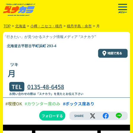
TOP
>
北海道
>
小樽・ニセコ・積丹
>
積丹半島・余市
>
月
「行きたい」が見つかるスナック情報メディア “スナカラ”
北海道古平郡古平町浜町 293-4
ツキ
月
TEL
0135-48-6458
お問い合わせの際は「スナカラ」を見たとお伝え下さい
#喫煙OK
#カウンター席のみ
#ボックス席あり
フォローする
SHARE