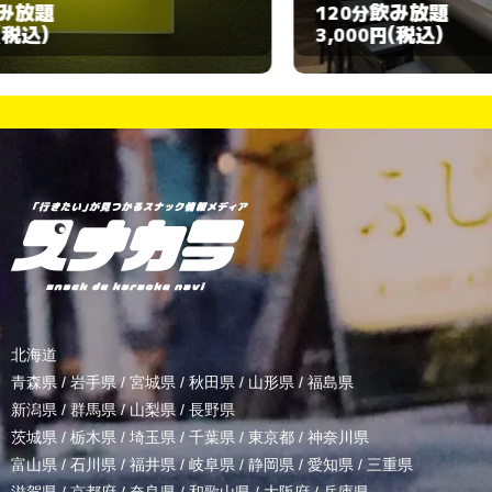
飲み放題
120分
(税込)
3,000円
北海道
青森県
/
岩手県
/
宮城県
/
秋田県
/
山形県
/
福島県
新潟県
/
群馬県
/
山梨県
/
長野県
茨城県
/
栃木県
/
埼玉県
/
千葉県
/
東京都
/
神奈川県
富山県
/
石川県
/
福井県
/
岐阜県
/
静岡県
/
愛知県
/
三重県