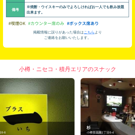
※焼酎・ウイスキーのみでよろしければお一人でも飲み放題
備考
出来ます。
#喫煙OK
#カウンター席のみ
#ボックス席あり
掲載情報に誤りがあった場合は
こちら
より
ご連絡をお願いいたします。
小樽・ニセコ・積丹エリアのスナック
杉
小樽市花園1丁目6-4