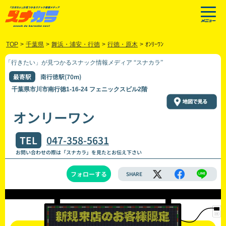
TOP
>
千葉県
>
舞浜・浦安・行徳
>
行徳・原木
>
ｵﾝﾘｰﾜﾝ
「行きたい」が見つかるスナック情報メディア “スナカラ”
最寄駅
南行徳駅(70m)
千葉県市川市南行徳1-16-24 フェニックスビル2階
オンリーワン
TEL
047-358-5631
お問い合わせの際は「スナカラ」を見たとお伝え下さい
フォローする
SHARE