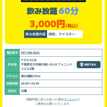
60分
飲み放題
3,000円
(税込)
飲み放題内容
焼酎、ウイスキー
電話番号
047-358-5631
〒272-0138
所在地
千葉県市川市南行徳1-16-24 フェニック
スビル2階
アクセス
南行徳駅(70m)
営業時間
20:00〜24:00
定休日
日曜
掲載情報に誤りがあった場合は
こちら
より
ご連絡をお願いいたします。