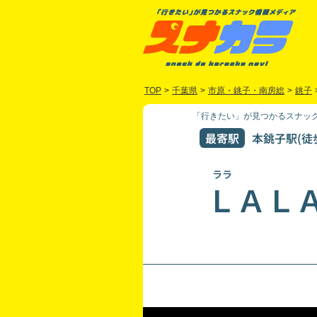
TOP
>
千葉県
>
市原・銚子・南房総
>
銚子
「行きたい」が見つかるスナック
最寄駅
本銚子駅(徒
ララ
ＬＡＬ