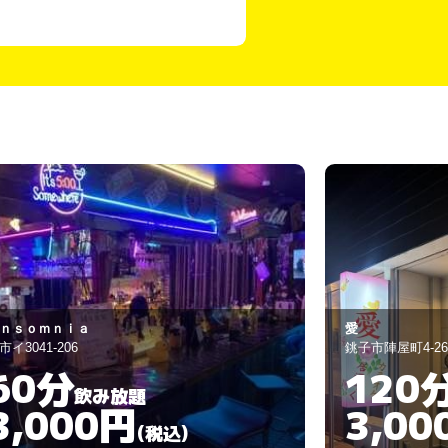
いざっく 夢叶
子市陣屋町4-26
銚子市本城町4-488
120分
90分
飲み放題
3,000円
3,00
(税込)