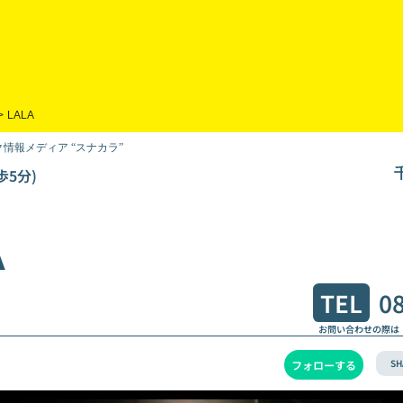
>
LALA
情報メディア “スナカラ”
歩5分)
Ａ
TEL
0
お問い合わせの際は
SH
フォローする