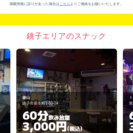
掲載情報に誤りがあった場合は
こちら
より
ご連絡をお願いいたします。
銚子エリアのスナック
Ｉｎｓｏｍｎｉａ
愛
旭市イ3041-206
銚
60分
飲み放題
3,000円
(税込)