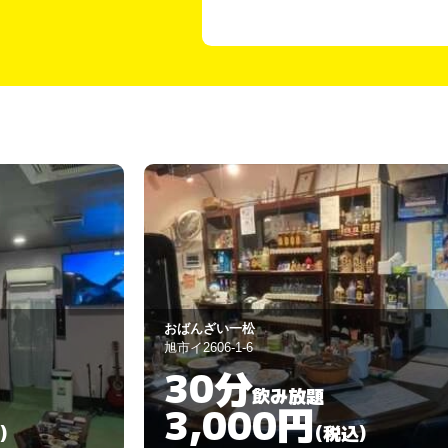
釜山
銚子市新生町1-50-24
60分
飲み放題
3,000円
)
(税込)