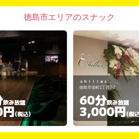
徳島市エリアのスナック
ｃｈｉｌｌａｘ
茶
徳島市栄町1丁目7-2
徳
60分
飲み放題
3,000円
(税込)