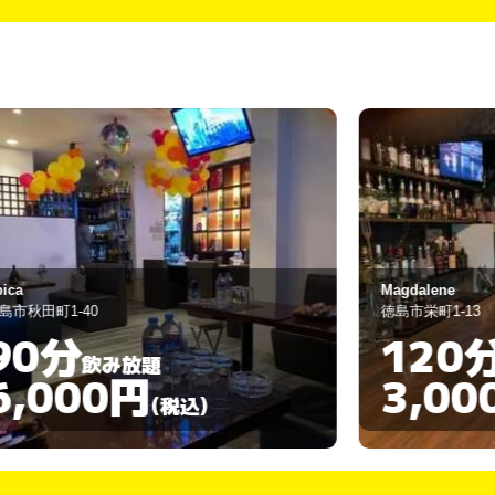
Magdalene
徳島市栄町1-13
120分
飲み放題
3,000円
)
(税込)