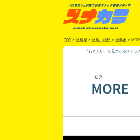
TOP
>
徳島県
>
徳島・鳴門
>
徳島市
>
MOR
「行きたい」が見つかるスナック
モア
MORE