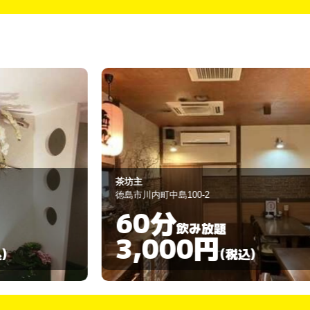
坊主
Cotani
島市川内町中島100-2
徳島市秋田町1-9
60分
90分
飲み放題
3,000円
5,00
(税込)