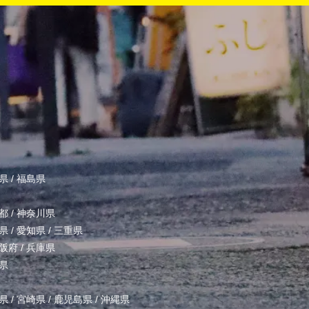
県
/
福島県
都
/
神奈川県
県
/
愛知県
/
三重県
阪府
/
兵庫県
県
県
/
宮崎県
/
鹿児島県
/
沖縄県