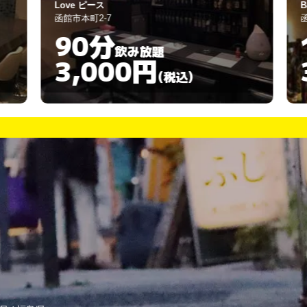
Love ピース
B
函館市本町2-7
函
90分
飲み放題
3,000円
(税込)