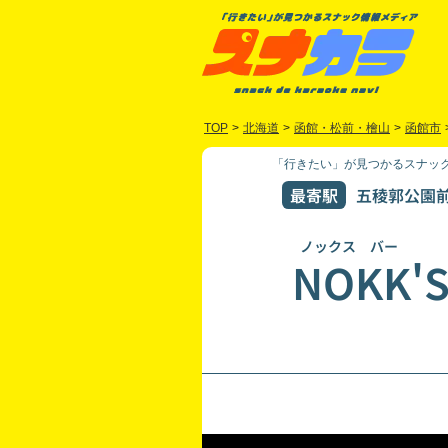
TOP
>
北海道
>
函館・松前・檜山
>
函館市
「行きたい」が見つかるスナック
最寄駅
五稜郭公園前(
ノックス バー
NOKK'