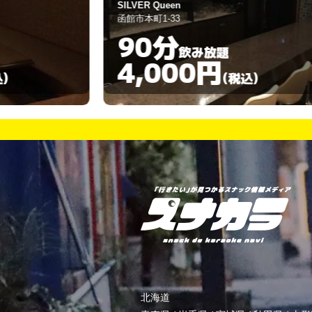
SILVER Queen
函館市本町1-33
90分
飲み放題
4,000円
)
(税込)
北海道