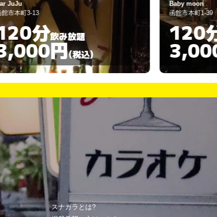
ar JuJu
Baby moon
館市本町3-13
函館市本町1-39
120分
120
飲み放題
3,000円
3,00
(税込)
スナカラとは?