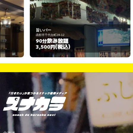
旨いバー
オ
函館市千代台町28-12
函
飲み放題
90分
1
(税込)
3,500円
3