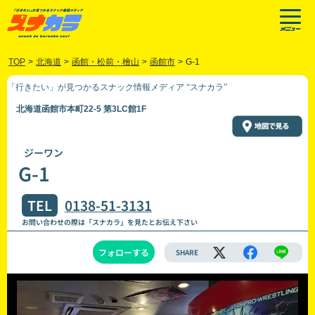
TOP
>
北海道
>
函館・松前・檜山
>
函館市
>
G-1
「行きたい」が見つかるスナック情報メディア “スナカラ”
北海道函館市本町22-5 第3LC館1F
ジーワン
G-1
TEL
0138-51-3131
お問い合わせの際は「スナカラ」を見たとお伝え下さい
フォローする
SHARE