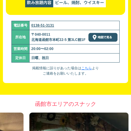
飲み放題内容
ビール、焼酎、ウイスキー
電話番号
0138-51-3131
〒040-0011
所在地
北海道函館市本町22-5 第3LC館1F
営業時間
20:00〜02:00
定休日
日曜、祝日
掲載情報に誤りがあった場合は
こちら
より
ご連絡をお願いいたします。
函館市エリアのスナック