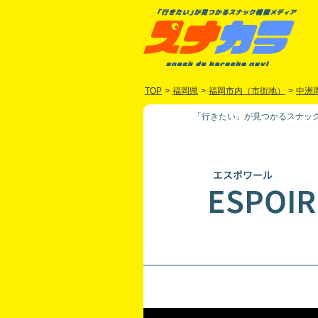
TOP
>
福岡県
>
福岡市内（市街地）
>
中洲
「行きたい」が見つかるスナック
エスポワール
ESPOIR