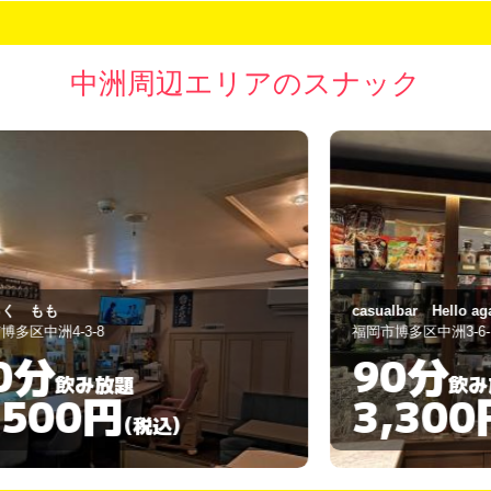
中洲周辺エリアのスナック
casualbar Hello again
Li
福岡市博多区中洲3-6-15
福
90分
飲み放題
3,300円
(税込)