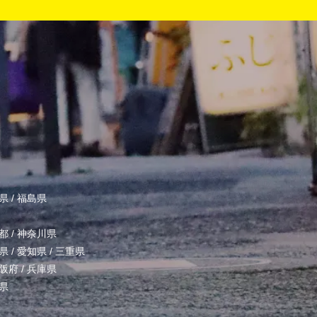
県
/
福島県
都
/
神奈川県
県
/
愛知県
/
三重県
阪府
/
兵庫県
県