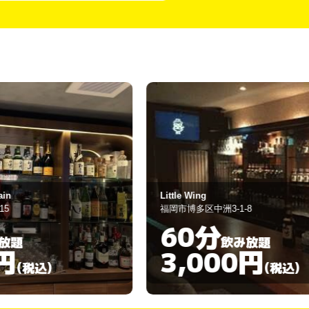
ttle Wing
カラオケステー
岡市博多区中洲3-1-8
福岡市博多区中洲2
60分
90分
飲み放題
3,000円
5,00
(税込)