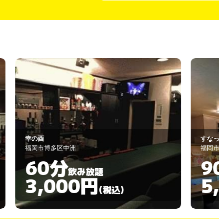
すなっく もも
福岡市博多区中洲4-3-8
90分
飲み放題
5,500円
)
(税込)