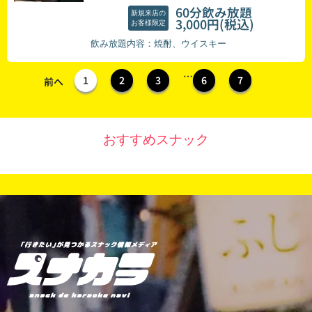
60分飲み放題
新規来店の
(税込)
3,000円
お客様限定
飲み放題内容：焼酎、ウイスキー
…
1
2
3
6
7
前へ
おすすめスナック