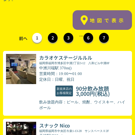
地図で表示
…
1
2
3
6
7
前へ
カラオケステージルルル
福岡県福岡市博多区中洲2丁目3-12 八和ビル中洲8F
中洲川端駅 370m()
営業時間：19:00〜01:00
定休日：日曜、祝日
90分飲み放題
新規来店の
(税込)
3,000円
お客様限定
飲み放題内容：ビール、焼酎、ウイスキー、ハイ
ボール
スナック Nico
福岡県福岡市中央区今泉1-13-28 サンスペースⅡ2F