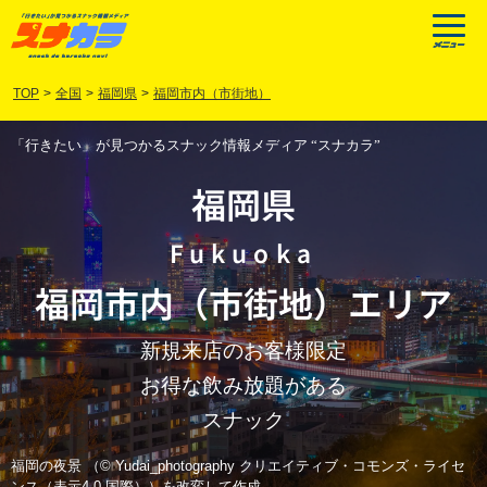
TOP
>
全国
>
福岡県
>
福岡市内（市街地）
「行きたい」が見つかるスナック情報メディア “スナカラ”
福岡県
Fukuoka
福岡市内（市街地）
エリア
新規来店のお客様限定
お得な飲み放題がある
スナック
福岡の夜景 （© Yudai_photography クリエイティブ・コモンズ・ライセ
ンス（表示4.0 国際））を改変して作成