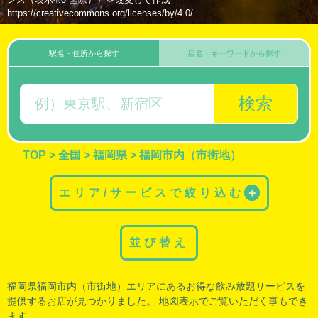
https://creativecommons.org/licenses/by/4.0/
駅名・住所から探す
店名・キーワードから探す
検索
TOP
>
全国
>
福岡県
>
福岡市内（市街地）
エリア/サービスで絞り込む
＋
並び替え
福岡県福岡市内（市街地）
エリアにあるお得な飲み放題サービスを
提供するお店が見つかりました。 地図表示でご覧いただく事もでき
ます。