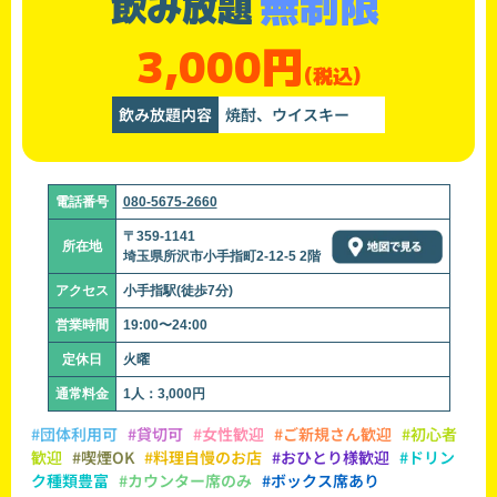
無制限
飲み放題
3,000円
(税込)
飲み放題内容
焼酎、ウイスキー
電話番号
080-5675-2660
〒359-1141
所在地
埼玉県所沢市小手指町2-12-5 2階
アクセス
小手指駅(徒歩7分)
営業時間
19:00〜24:00
定休日
火曜
通常料金
1人：3,000円
#団体利用可
#貸切可
#女性歓迎
#ご新規さん歓迎
#初心者
歓迎
#喫煙OK
#料理自慢のお店
#おひとり様歓迎
#ドリン
ク種類豊富
#カウンター席のみ
#ボックス席あり