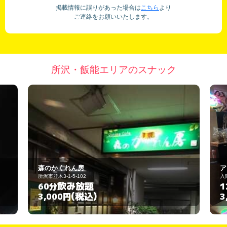
掲載情報に誤りがあった場合は
こちら
より
ご連絡をお願いいたします。
所沢・飯能エリアのスナック
森のかくれん房
ア
所沢市並木3-1-5-102
入
飲み放題
60分
1
(税込)
3,000円
3