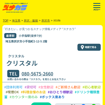
TOP
>
埼玉県
>
所沢・飯能
>
所沢市
>
ｸﾘｽﾀﾙ
「行きたい」が見つかるスナック情報メディア “スナカラ”
最寄駅
小手指駅(徒歩7分)
埼玉県所沢市小手指町2-12-5 2階
クリスタル
クリスタル
TEL
080-5675-2660
お問い合わせの際は「スナカラ」を見たとお伝え下さい
#団体利用可
#貸切可
#女性歓迎
#ご新規さん歓迎
#初心者歓迎
#喫煙OK
#料理自慢のお店
#おひとり様歓迎
#ドリンク種類豊
富
#カウンター席のみ
#ボックス席あり